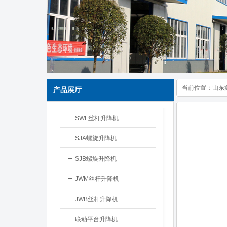
当前位置：
山东
产品展厅
SWL丝杆升降机
SJA螺旋升降机
SJB螺旋升降机
JWM丝杆升降机
JWB丝杆升降机
联动平台升降机