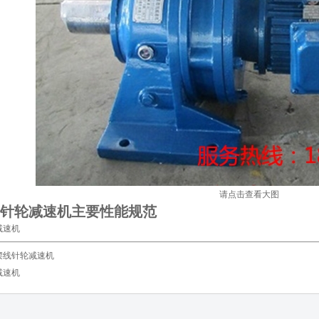
请点击查看大图
针轮减速机主要性能规范
减速机
摆线针轮减速机
减速机