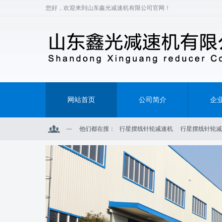
您好，欢迎来到山东鑫光减速机有限公司官网！
网站首页
公司简介
企
他们都在搜：
行星摆线针轮减速机
行星摆线针轮减