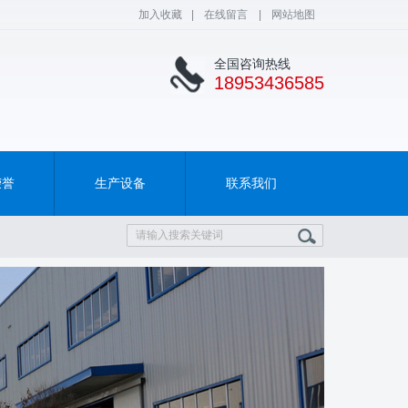
加入收藏
|
在线留言
|
网站地图
全国咨询热线
18953436585
荣誉
生产设备
联系我们