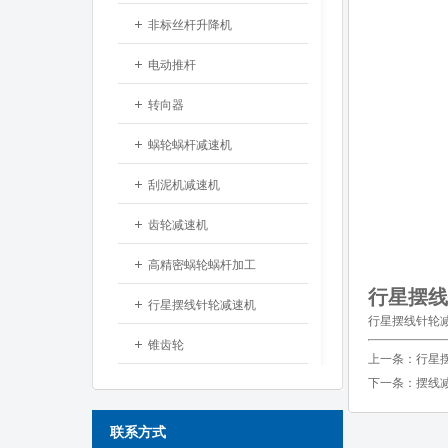
非标丝杆升降机
电动推杆
转向器
蜗轮蜗杆减速机
刮泥机减速机
齿轮减速机
高精密蜗轮蜗杆加工
行星摆线
行星摆线针轮减速机
行星摆线针轮
锥齿轮
上一条：
行星
下一条：
摆线
联系方式