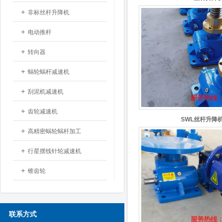
非标丝杆升降机
电动推杆
转向器
蜗轮蜗杆减速机
刮泥机减速机
齿轮减速机
SWL丝杆升降
高精密蜗轮蜗杆加工
行星摆线针轮减速机
锥齿轮
联系方式