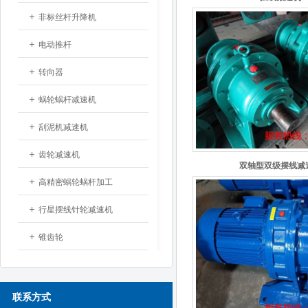
非标丝杆升降机
电动推杆
转向器
蜗轮蜗杆减速机
刮泥机减速机
齿轮减速机
双轴型双级摆线减
高精密蜗轮蜗杆加工
行星摆线针轮减速机
锥齿轮
联系方式